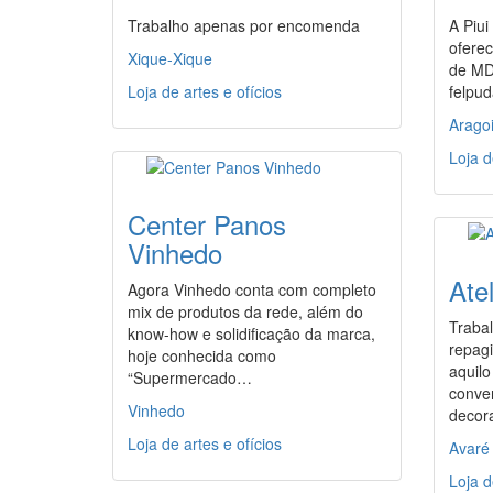
Trabalho apenas por encomenda
A Piui
oferec
Xique-Xique
de MDF
Loja de artes e ofícios
felpu
Arago
Loja d
Center Panos
Vinhedo
Ate
Agora Vinhedo conta com completo
mix de produtos da rede, além do
Traba
know-how e solidificação da marca,
repagi
hoje conhecida como
aquil
“Supermercado…
conve
Vinhedo
deco
Loja de artes e ofícios
Avaré
Loja d