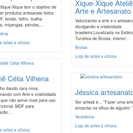
Xique-Xique Ateliê
 Xique-Xique tem o objetivo de
Arte e Artesanato
er produtos artesanais feitos
, tecido, feltro, toalha
Valorizando a arte e o artesan
da, miçangas, pérolas,…
divulgando a criatividade
brasileira.Localizada na Estân
iânia
Turística de Brotas, interior…
e artes e ofícios
Brotas
Loja de artes e ofícios
liê Célia Vilhena
lho dando cara nova,
Jéssica artesanat
nando com Arte e criatividade
o que não serve mais para uso
Ser artesã é... ''Fazer uma art
ncional. MDF para
encantar os olhos de alguém.''
ração…
Veredinha
Loja de artes e ofícios
e artes e ofícios