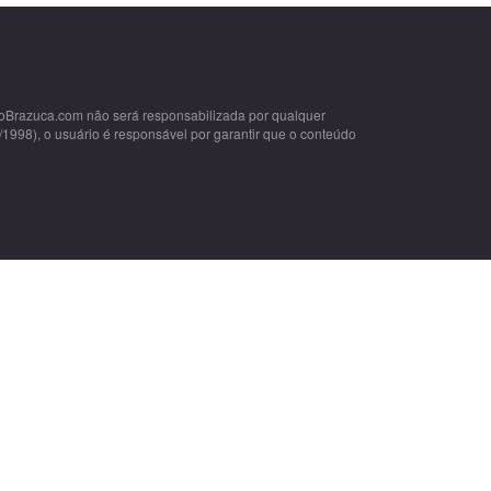
doBrazuca.com não será responsabilizada por qualquer
/1998), o usuário é responsável por garantir que o conteúdo