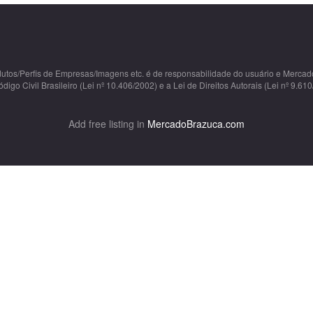
dutos/Perfis de Empresas/Imagens etc. é de responsabilidade do usuário e Merca
o Civil Brasileiro (Lei nº 10.406/2002) e a Lei de Direitos Autorais (Lei nº 9.610
Add free listing in
MercadoBrazuca.com