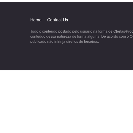
Home
Contact Us
Todo o conteúdo postado pelo usuário na forma de Ofertas/Pro
conteúdo dessa natureza de forma alguma. De acordo com o Códig
publicado não infrinja direitos de terceiros.