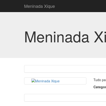
Meninada Xique
Meninada X
Tudo pa
Categor