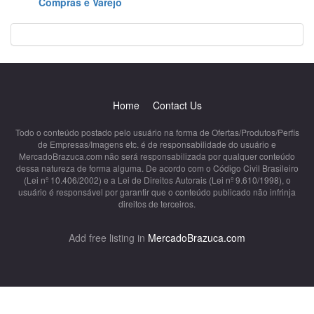
Compras e Varejo
Home
Contact Us
Todo o conteúdo postado pelo usuário na forma de Ofertas/Produtos/Perfis
de Empresas/Imagens etc. é de responsabilidade do usuário e
MercadoBrazuca.com não será responsabilizada por qualquer conteúdo
dessa natureza de forma alguma. De acordo com o Código Civil Brasileiro
(Lei nº 10.406/2002) e a Lei de Direitos Autorais (Lei nº 9.610/1998), o
usuário é responsável por garantir que o conteúdo publicado não infrinja
direitos de terceiros.
Add free listing in
MercadoBrazuca.com